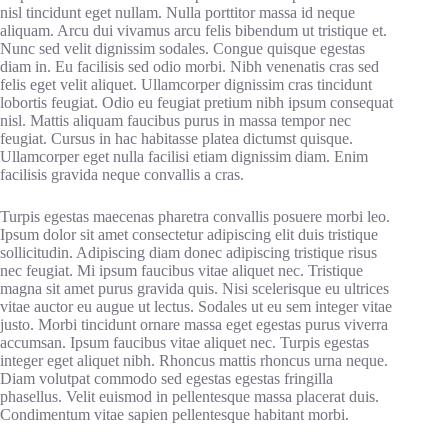
nisl tincidunt eget nullam. Nulla porttitor massa id neque
aliquam. Arcu dui vivamus arcu felis bibendum ut tristique et.
Nunc sed velit dignissim sodales. Congue quisque egestas
diam in. Eu facilisis sed odio morbi. Nibh venenatis cras sed
felis eget velit aliquet. Ullamcorper dignissim cras tincidunt
lobortis feugiat. Odio eu feugiat pretium nibh ipsum consequat
nisl. Mattis aliquam faucibus purus in massa tempor nec
feugiat. Cursus in hac habitasse platea dictumst quisque.
Ullamcorper eget nulla facilisi etiam dignissim diam. Enim
facilisis gravida neque convallis a cras.
Turpis egestas maecenas pharetra convallis posuere morbi leo.
Ipsum dolor sit amet consectetur adipiscing elit duis tristique
sollicitudin. Adipiscing diam donec adipiscing tristique risus
nec feugiat. Mi ipsum faucibus vitae aliquet nec. Tristique
magna sit amet purus gravida quis. Nisi scelerisque eu ultrices
vitae auctor eu augue ut lectus. Sodales ut eu sem integer vitae
justo. Morbi tincidunt ornare massa eget egestas purus viverra
accumsan. Ipsum faucibus vitae aliquet nec. Turpis egestas
integer eget aliquet nibh. Rhoncus mattis rhoncus urna neque.
Diam volutpat commodo sed egestas egestas fringilla
phasellus. Velit euismod in pellentesque massa placerat duis.
Condimentum vitae sapien pellentesque habitant morbi.