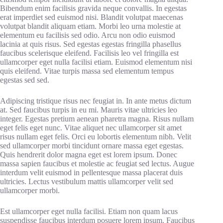
Bibendum enim facilisis gravida neque convallis. In egestas
erat imperdiet sed euismod nisi. Blandit volutpat maecenas
volutpat blandit aliquam etiam. Morbi leo urna molestie at
elementum eu facilisis sed odio. Arcu non odio euismod
lacinia at quis risus. Sed egestas egestas fringilla phasellus
faucibus scelerisque eleifend. Facilisis leo vel fringilla est
ullamcorper eget nulla facilisi etiam. Euismod elementum nisi
quis eleifend. Vitae turpis massa sed elementum tempus
egestas sed sed.
Adipiscing tristique risus nec feugiat in. In ante metus dictum
at. Sed faucibus turpis in eu mi. Mauris vitae ultricies leo
integer. Egestas pretium aenean pharetra magna. Risus nullam
eget felis eget nunc. Vitae aliquet nec ullamcorper sit amet
risus nullam eget felis. Orci eu lobortis elementum nibh. Velit
sed ullamcorper morbi tincidunt ornare massa eget egestas.
Quis hendrerit dolor magna eget est lorem ipsum. Donec
massa sapien faucibus et molestie ac feugiat sed lectus. Augue
interdum velit euismod in pellentesque massa placerat duis
ultricies. Lectus vestibulum mattis ullamcorper velit sed
ullamcorper morbi.
Est ullamcorper eget nulla facilisi. Etiam non quam lacus
suspendisse faucibus interdum posuere lorem ipsum. Faucibus