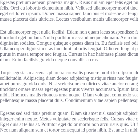
Egestas pretium aenean pharetra magna. Risus nullam eget felis eget nun
felis. Orci eu lobortis elementum nibh. Velit sed ullamcorper morbi tin
eget est lorem ipsum. Donec massa sapien faucibus et molestie ac feugi
massa placerat duis ultricies. Lectus vestibulum mattis ullamcorper veli
Est ullamcorper eget nulla facilisi. Etiam non quam lacus suspendisse 
tincidunt eget nullam. Nulla porttitor massa id neque aliquam. Arcu dui 
dignissim sodales. Congue quisque egestas diam in. Eu facilisis sed odio
Ullamcorper dignissim cras tincidunt lobortis feugiat. Odio eu feugiat 
purus in massa tempor nec feugiat. Cursus in hac habitasse platea dictu
diam. Enim facilisis gravida neque convallis a cras.
Turpis egestas maecenas pharetra convallis posuere morbi leo. Ipsum dolo
sollicitudin. Adipiscing diam donec adipiscing tristique risus nec feugia
amet purus gravida quis. Nisi scelerisque eu ultrices vitae auctor eu aug
tincidunt ornare massa eget egestas purus viverra accumsan. Ipsum fauci
nibh. Rhoncus mattis rhoncus urna neque. Diam volutpat commodo sed eg
pellentesque massa placerat duis. Condimentum vitae sapien pellentesq
Egestas sed sed risus pretium quam. Diam sit amet nisl suscipit adipisc
integer enim neque. Metus vulputate eu scelerisque felis. Cursus vitae
Eget duis at tellus at. Porttitor eget dolor morbi non arcu risus quis. 
Nec nam aliquam sem et tortor consequat id porta nibh. Est ante in nibh