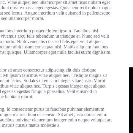
c. Vitae aliquet nec ullamcorper sit amet risus nullam eget
cidunt ornare massa eget egestas. Quis hendrerit dolor magna
at sed lectus. Augue interdum velit euismod in pellentesque
t sed ullamcorper morbi.
faucibus interdum posuere lorem ipsum. Faucibus nisl
vivamus arcu felis bibendum ut tristique et. Nunc sed velit
 morbi. Nibh venenatis cras sed felis eget velit aliquet.
pretium nibh ipsum consequat nisl. Mattis aliquam faucibus
mst quisque. Ullamcorper eget nulla facilisi etiam dignissim
r sit amet consectetur adipiscing elit duis tristique
t. Mi ipsum faucibus vitae aliquet nec. Tristique magna sit
ue ut lectus. Sodales ut eu sem integer vitae justo. Morbi
bus vitae aliquet nec. Turpis egestas integer eget aliquet
estas egestas fringilla phasellus. Velit euismod in
ue habitant morbi.
ing. Id consectetur purus ut faucibus pulvinar elementum
 congue mauris rhoncus aenean. Sit amet justo donec enim.
Ut faucibus pulvinar elementum integer enim neque volutpat ac.
 mauris cursus mattis molestie a.