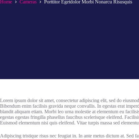
Home
Cameras
Porttitor Egetdolor Morbi Nonarcu Risusquis
Lorem ipsum dolor sit amet, consectetur adipiscing elit, sed do eiusmod
Bibendum enim facilisis gravida neque convallis. In egestas erat imper
blandit aliquam etiam. Morbi leo urna molestie at elementum eu facilisi
egestas egestas fringilla phasellus faucibus scelerisque eleifend. Facilisis
Euismod elementum nisi quis eleifend. Vitae turpis massa sed element
Adipiscing tristique risus nec feugiat in. In ante metus dictum at. Sed fau