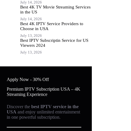
July 14, 2026
Best 4K TV Movie Streaming Services
in the US
July 14, 2026
Best 4K IPTV Service Providers to
Choose in USA
July 13, 2026
Best IPTV Subscriptin Service for US
Viewers 2024
July 13, 2026
Apply Now - 30% Off
Premium IPTV Subscription USA – 4K
Streaming Experience
Discover the
best IPTV service in the
USA
and enjoy unlimited entertainment
in one powerful subscription.