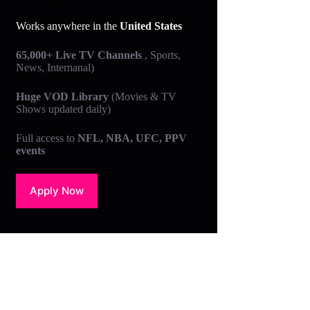
What You Get:
Works anywhere in the
United States
65,000+ Live TV Channels
, Sports,
News, Internanal)
Huge VOD Library
(Movies & TV
Shows updated daily)
Full access to
NFL, NBA, UFC, PPV
events
Apply Now